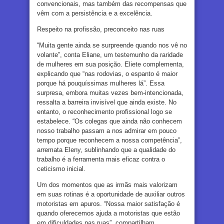
convencionais, mas também das recompensas que
vêm com a persistência e a excelência.
Respeito na profissão, preconceito nas ruas
“Muita gente ainda se surpreende quando nos vê no
volante”, conta Eliane, um testemunho da raridade
de mulheres em sua posição. Eliete complementa,
explicando que “nas rodovias, o espanto é maior
porque há pouquíssimas mulheres lá”. Essa
surpresa, embora muitas vezes bem-intencionada,
ressalta a barreira invisível que ainda existe. No
entanto, o reconhecimento profissional logo se
estabelece. “Os colegas que ainda não conhecem
nosso trabalho passam a nos admirar em pouco
tempo porque reconhecem a nossa competência”,
arremata Eleny, sublinhando que a qualidade do
trabalho é a ferramenta mais eficaz contra o
ceticismo inicial.
Um dos momentos que as irmãs mais valorizam
em suas rotinas é a oportunidade de auxiliar outros
motoristas em apuros. “Nossa maior satisfação é
quando oferecemos ajuda a motoristas que estão
em dificuldades nas ruas”, compartilham.