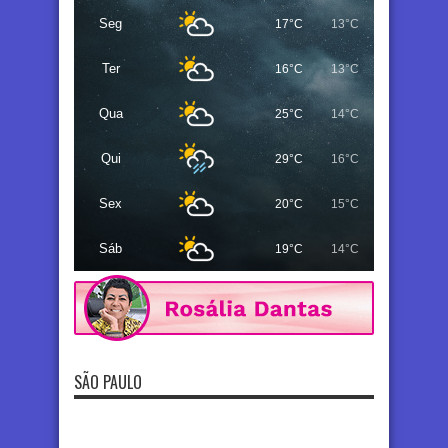
Seg
17°C
13°C
Ter
16°C
13°C
Qua
25°C
14°C
Qui
29°C
16°C
Sex
20°C
15°C
Sáb
19°C
14°C
SÃO PAULO