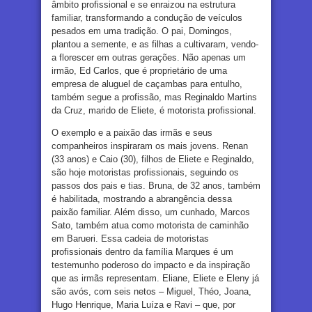
âmbito profissional e se enraizou na estrutura
familiar, transformando a condução de veículos
pesados em uma tradição. O pai, Domingos,
plantou a semente, e as filhas a cultivaram, vendo-
a florescer em outras gerações. Não apenas um
irmão, Ed Carlos, que é proprietário de uma
empresa de aluguel de caçambas para entulho,
também segue a profissão, mas Reginaldo Martins
da Cruz, marido de Eliete, é motorista profissional.
O exemplo e a paixão das irmãs e seus
companheiros inspiraram os mais jovens. Renan
(33 anos) e Caio (30), filhos de Eliete e Reginaldo,
são hoje motoristas profissionais, seguindo os
passos dos pais e tias. Bruna, de 32 anos, também
é habilitada, mostrando a abrangência dessa
paixão familiar. Além disso, um cunhado, Marcos
Sato, também atua como motorista de caminhão
em Barueri. Essa cadeia de motoristas
profissionais dentro da família Marques é um
testemunho poderoso do impacto e da inspiração
que as irmãs representam. Eliane, Eliete e Eleny já
são avós, com seis netos – Miguel, Théo, Joana,
Hugo Henrique, Maria Luíza e Ravi – que, por