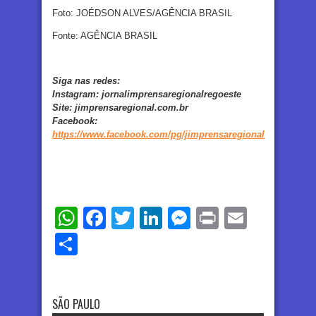
Foto: JOÉDSON ALVES/AGÊNCIA BRASIL
Fonte: AGÊNCIA BRASIL
Siga nas redes:
Instagram:
jornalimprensaregionalregoeste
Site:
jimprensaregional.com.br
Facebook
:
https://www.facebook.com/pg/jimprensaregional
WhatsApp
Facebook
Twitter
LinkedIn
Messenger
Print
Email
Share
SÃO PAULO