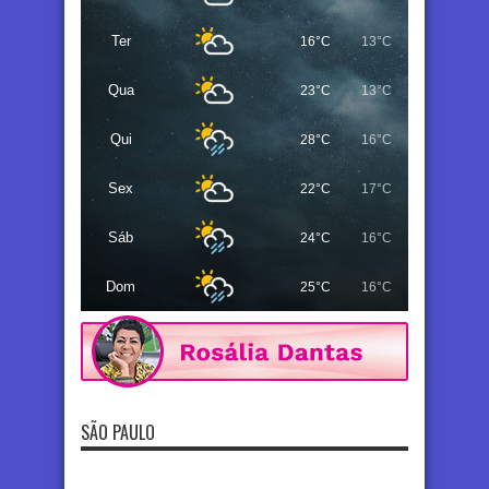
Ter
16°C
13°C
Qua
23°C
13°C
Qui
28°C
16°C
Sex
22°C
17°C
Sáb
24°C
16°C
Dom
25°C
16°C
SÃO PAULO