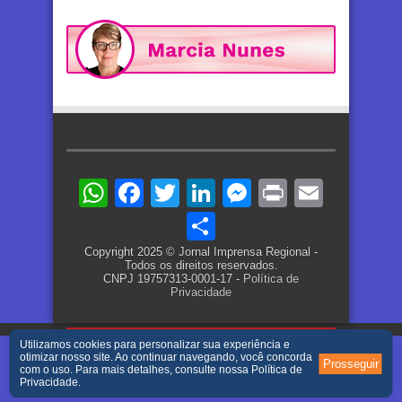
WhatsApp
Facebook
Twitter
LinkedIn
Messenger
Print
Email
Share
Copyright 2025 © Jornal Imprensa Regional -
Todos os direitos reservados.
CNPJ 19757313-0001-17 -
Política de
Privacidade
Utilizamos cookies para personalizar sua experiência e
otimizar nosso site. Ao continuar navegando, você concorda
Prosseguir
com o uso. Para mais detalhes, consulte nossa
Política de
Privacidade
.