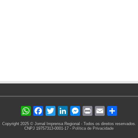
WhatsApp
Facebook
Twitter
LinkedIn
Messenger
Print
Email
Sha
Copyright 2025 © Jornal Imprensa Regional - Todos os direitos reservados.
CNPJ 19757313-0001-17 -
Política de Privacidade