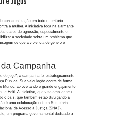
ol e Jogos
e conscientização em todo o território
ntra a mulher. A iniciativa foca na alarmante
 dos casos de agressão, especialmente em
ibilizar a sociedade sobre um problema que
nsagem de que a violência de gênero é
o da Campanha
te do jogo", a campanha foi estrategicamente
nça Pública. Sua veiculação ocorre de forma
 do Mundo, aproveitando o grande engajamento
 e Haiti. A iniciativa, que visa ampliar seu
odo o país, que também estão divulgando a
o é uma colaboração entre a Secretaria
Nacional de Acesso à Justiça (SNAJ),
cídio, um programa governamental dedicado a