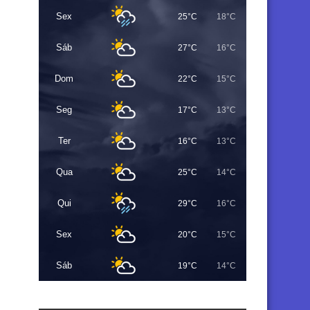
Sex
25°C
18°C
Sáb
27°C
16°C
Dom
22°C
15°C
Seg
17°C
13°C
Ter
16°C
13°C
Qua
25°C
14°C
Qui
29°C
16°C
Sex
20°C
15°C
Sáb
19°C
14°C