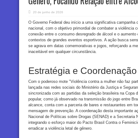
Gênero, Focando Relação entre Álco
20 de junho de 2026
O Governo Federal deu início a uma significativa campanha d
nacional, com o objetivo primordial de combater a violência co
conexão entre o consumo desregrado de álcool e o aumento
contextos de grandes eventos esportivos. A ação busca sens
se agrava em datas comemorativas e jogos, reforçando a me
inaceitável em qualquer circunstância.
Estratégia e Coordenaçã
Com o poderoso mote "Violência contra a mulher não faz par
lançada nas redes sociais do Ministério da Justiça e Segura
sincronizada com as partidas da seleção brasileira na Copa
popular, como já observado na transmissão do jogo entre Brasil
alcance, conta com a parceria de bares e restaurantes em t
mensagem de prevenção. A coordenação desta importante açã
Nacional de Políticas sobre Drogas (SENAD) e a Secretaria 
integrando o esforço maior do Pacto Brasil Contra o Femini
erradicar a violência letal de gênero.