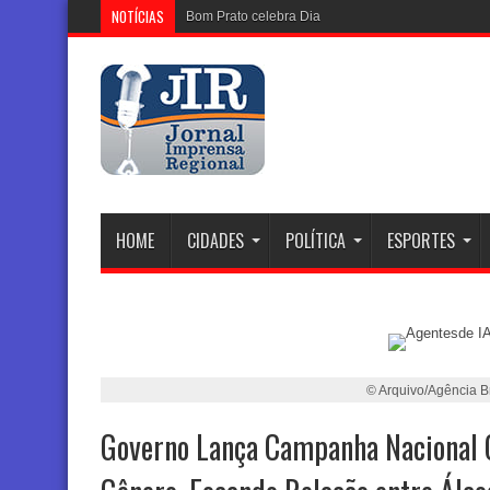
NOTÍCIAS
Bom Prato celebra Dia dos Pais com cardápi
HOME
CIDADES
POLÍTICA
ESPORTES
© Arquivo/Agência Br
Governo Lança Campanha Nacional C