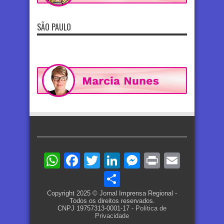
SÃO PAULO
WhatsApp
Facebook
Twitter
LinkedIn
Messenger
Print
Email
Share
Copyright 2025 © Jornal Imprensa Regional -
Todos os direitos reservados.
CNPJ 19757313-0001-17 -
Política de
Privacidade