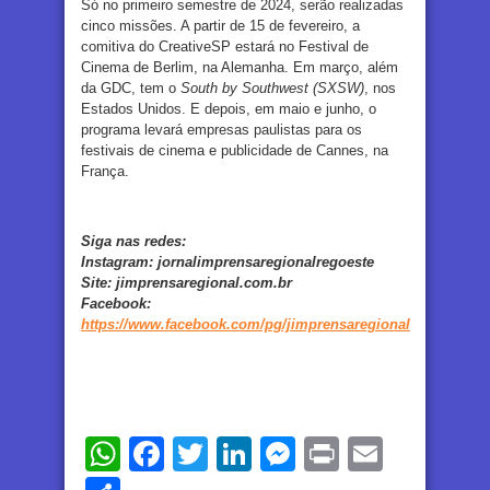
Só no primeiro semestre de 2024, serão realizadas
cinco missões. A partir de 15 de fevereiro, a
comitiva do CreativeSP estará no Festival de
Cinema de Berlim, na Alemanha. Em março, além
da GDC, tem o
South by Southwest (SXSW)
, nos
Estados Unidos. E depois, em maio e junho, o
programa levará empresas paulistas para os
festivais de cinema e publicidade de Cannes, na
França.
Siga nas redes:
Instagram:
jornalimprensaregionalregoeste
Site:
jimprensaregional.com.br
Facebook
:
https://www.facebook.com/pg/jimprensaregional
WhatsApp
Facebook
Twitter
LinkedIn
Messenger
Print
Email