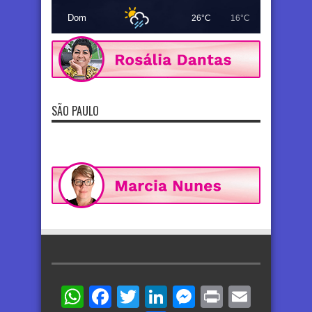
Dom
26°C
16°C
SÃO PAULO
WhatsApp
Facebook
Twitter
LinkedIn
Messenger
Print
Email