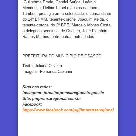
Guilherme Prado, Gabriel Saúde, Laércio
Mendonça, Délbio Teruel e Josias da Juco.
Também prestigiaram a solenidade, o comandante
do 14º BPMM, tenente-coronel Joaquim Keida, o
tenente-coronel do 2º BPE, Marcelo Afonso Costa,
o delegado seccional de Osasco, José Flamínio
Ramos Martins, entre outras autoridades.
PREFEITURA DO MUNICÍPIO DE OSASCO
T
exto: Juliana Oliveira
Imagens: Fernanda Cazarini
Siga nas redes:
Instagram:
jornalimprensaregionalregoeste
Site:
jimprensaregional.com.br
Facebook
:
https://www.facebook.com/pg/jimprensaregional