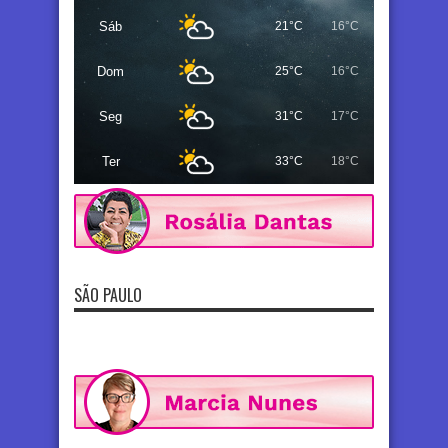
Sáb
21°C
16°C
Dom
25°C
16°C
Seg
31°C
17°C
Ter
33°C
18°C
SÃO PAULO