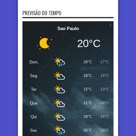
PREVISÃO DO TEMPO
Sao Paulo
20°C
Dom
28°C
17°C
Seg
18°C
14°C
Ter
15°C
13°C
Qua
21°C
13°C
Qui
28°C
14°C
Sex
28°C
19°C