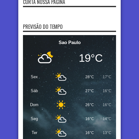
CURTA NOSSA PÁGINA
PREVISÃO DO TEMPO
Sao Paulo
19°C
Sex
28°C
17°C
Sáb
27°C
16°C
Dom
26°C
16°C
Seg
16°C
14°C
Ter
16°C
13°C