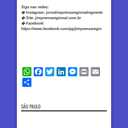
Siga nas redes:
�
Instagram:
jornalimprensaregionalregoeste
�
Site:
jimprensaregional.com.br
�
Facebook
:
https://www.facebook.com/pg/jimprensaregio
WhatsApp
Facebook
Twitter
LinkedIn
Messenger
Print
Email
Share
SÃO PAULO