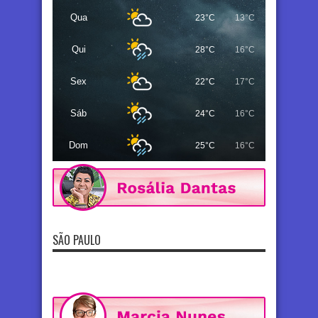
Qua
23°C
13°C
Qui
28°C
16°C
Sex
22°C
17°C
Sáb
24°C
16°C
Dom
25°C
16°C
SÃO PAULO