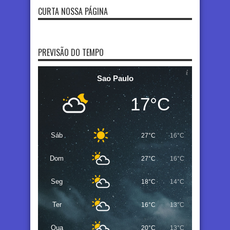
CURTA NOSSA PÁGINA
PREVISÃO DO TEMPO
Sao Paulo
17°C
Sáb
27°C
16°C
Dom
27°C
16°C
Seg
18°C
14°C
Ter
16°C
13°C
Qua
20°C
13°C