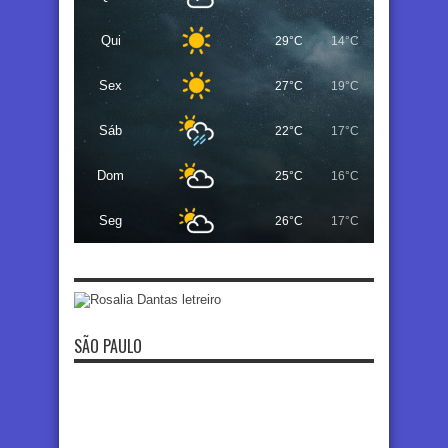
Qui
29°C
14°C
Sex
27°C
19°C
Sáb
22°C
17°C
Dom
25°C
16°C
Seg
26°C
17°C
SÃO PAULO