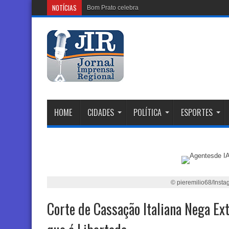
NOTÍCIAS
Bom Prato celebra Dia dos Pais com ca
HOME
CIDADES
POLÍTICA
ESPORTES
© pieremilio68/Insta
Corte de Cassação Italiana Nega Ext