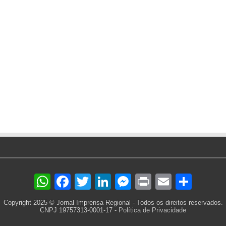
WhatsApp
Facebook
Twitter
LinkedIn
Messenger
Print
Email
Sha
Copyright 2025 © Jornal Imprensa Regional - Todos os direitos reservados.
CNPJ 19757313-0001-17 -
Política de Privacidade