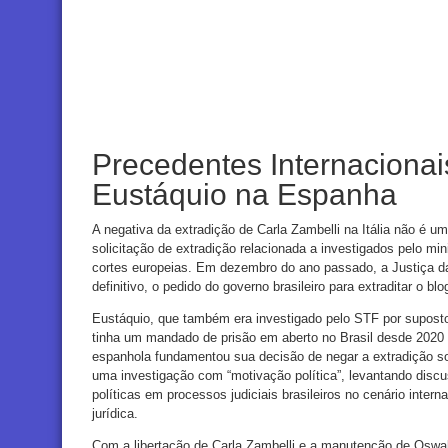
Precedentes Internaciona
Eustáquio na Espanha
A negativa da extradição de Carla Zambelli na Itália não é u
solicitação de extradição relacionada a investigados pelo min
cortes europeias. Em dezembro do ano passado, a Justiça d
definitivo, o pedido do governo brasileiro para extraditar o b
Eustáquio, que também era investigado pelo STF por supost
tinha um mandado de prisão em aberto no Brasil desde 2020 
espanhola fundamentou sua decisão de negar a extradição s
uma investigação com “motivação política”, levantando dis
políticas em processos judiciais brasileiros no cenário inte
jurídica.
Com a libertação de Carla Zambelli e a manutenção de Oswa