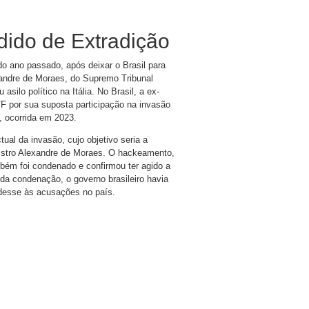
dido de Extradição
 do ano passado, após deixar o Brasil para
xandre de Moraes, do Supremo Tribunal
asilo político na Itália. No Brasil, a ex-
F por sua suposta participação na invasão
, ocorrida em 2023.
ual da invasão, cujo objetivo seria a
nistro Alexandre de Moraes. O hackeamento,
mbém foi condenado e confirmou ter agido a
da condenação, o governo brasileiro havia
ndesse às acusações no país.