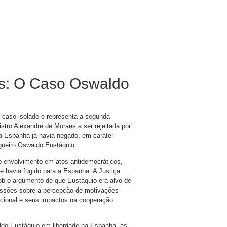
is: O Caso Oswaldo
m caso isolado e representa a segunda
istro Alexandre de Moraes a ser rejeitada por
a Espanha já havia negado, em caráter
logueiro Oswaldo Eustáquio.
o envolvimento em atos antidemocráticos,
e havia fugido para a Espanha. A Justiça
ob o argumento de que Eustáquio era alvo de
cussões sobre a percepção de motivações
rnacional e seus impactos na cooperação
ldo Eustáquio em liberdade na Espanha, as