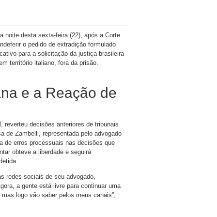
a noite desta sexta-feira (22), após a Corte
 indeferir o pedido de extradição formulado
ativo para a solicitação da justiça brasileira
território italiano, fora da prisão.
iana e a Reação de
 reverteu decisões anteriores de tribunais
sa de Zambelli, representada pelo advogado
ia de erros processuais nas decisões que
tar obteve a liberdade e seguirá
etida.
as redes sociais de seu advogado,
gora, a gente está livre para continuar uma
 mas logo vão saber pelos meus canais”,