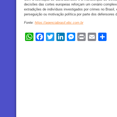
decisões das cortes europeias reforçam um cenário complexo 
extradições de indivíduos investigados por crimes no Brasil
perseguição ou motivação política por parte dos defensores
Fonte:
https://agenciabrasil.ebc.com.br
WhatsApp
Facebook
Twitter
LinkedIn
Messenger
Print
Email
Sh