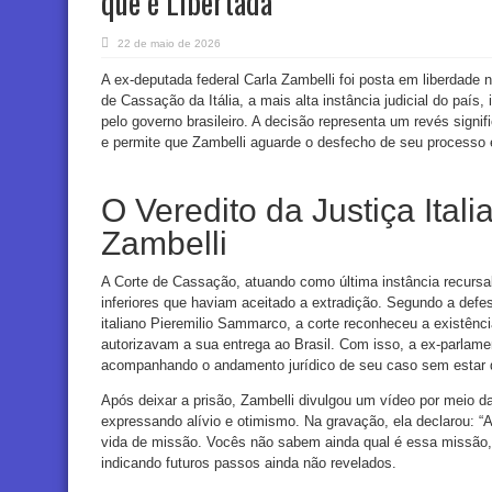
que é Libertada
22 de maio de 2026
A ex-deputada federal Carla Zambelli foi posta em liberdade n
de Cassação da Itália, a mais alta instância judicial do país,
pelo governo brasileiro. A decisão representa um revés signific
e permite que Zambelli aguarde o desfecho de seu processo em 
O Veredito da Justiça Ital
Zambelli
A Corte de Cassação, atuando como última instância recursal,
inferiores que haviam aceitado a extradição. Segundo a defe
italiano Pieremilio Sammarco, a corte reconheceu a existênc
autorizavam a sua entrega ao Brasil. Com isso, a ex-parlamen
acompanhando o andamento jurídico de seu caso sem estar d
Após deixar a prisão, Zambelli divulgou um vídeo por meio d
expressando alívio e otimismo. Na gravação, ela declarou: “A
vida de missão. Vocês não sabem ainda qual é essa missão,
indicando futuros passos ainda não revelados.