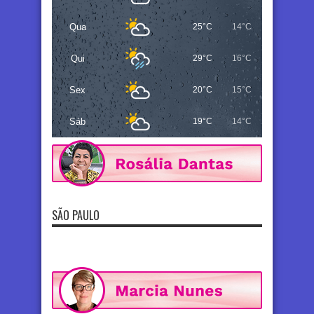
Qua
25°C
14°C
Qui
29°C
16°C
Sex
20°C
15°C
Sáb
19°C
14°C
SÃO PAULO