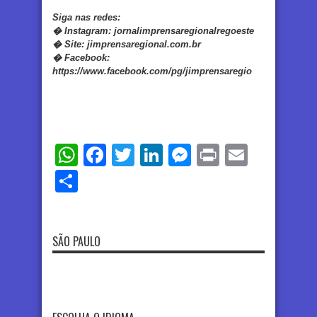
Siga nas redes:
�
Instagram:
jornalimprensaregionalregoeste
�
Site:
jimprensaregional.com.br
�
Facebook
:
https://www.facebook.com/pg/jimprensaregio
WhatsApp
Facebook
Twitter
LinkedIn
Messenger
Print
Email
Share
SÃO PAULO