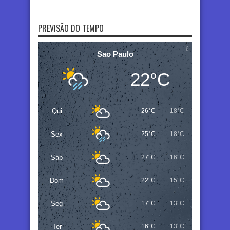
PREVISÃO DO TEMPO
Sao Paulo
22°C
Qui
26°C
18°C
Sex
25°C
18°C
Sáb
27°C
16°C
Dom
22°C
15°C
Seg
17°C
13°C
Ter
16°C
13°C