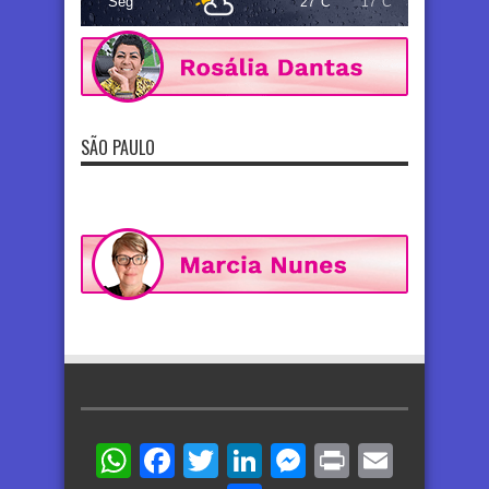
Seg
27°C
17°C
SÃO PAULO
WhatsApp
Facebook
Twitter
LinkedIn
Messenger
Print
Email