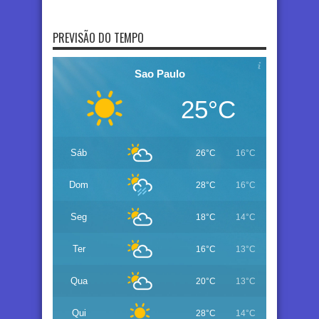
PREVISÃO DO TEMPO
Sao Paulo
25°C
Sáb
26°C
16°C
Dom
28°C
16°C
Seg
18°C
14°C
Ter
16°C
13°C
Qua
20°C
13°C
Qui
28°C
14°C