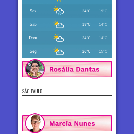
Sex
24°C
19°C
Sáb
19°C
14°C
Dom
24°C
14°C
Seg
26°C
15°C
SÃO PAULO