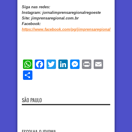
Siga nas redes:
Instagram:
jornalimprensaregionalregoeste
Site:
jimprensaregional.com.br
Facebook
:
https://www.facebook.com/pg/jimprensaregional
WhatsApp
Facebook
Twitter
LinkedIn
Messenger
Print
Email
Share
SÃO PAULO
ESCOLHA O IDIOMA