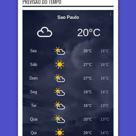
PREVISÃO DO TEMPO
Sao Paulo
20°C
Sex
26°C
18°C
Sáb
27°C
16°C
Dom
27°C
16°C
Seg
18°C
14°C
Ter
16°C
13°C
Qua
20°C
13°C
Qui
29°C
14°C