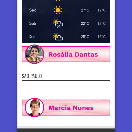
Sex
27°C
19°C
Sáb
22°C
17°C
Dom
25°C
16°C
SÃO PAULO