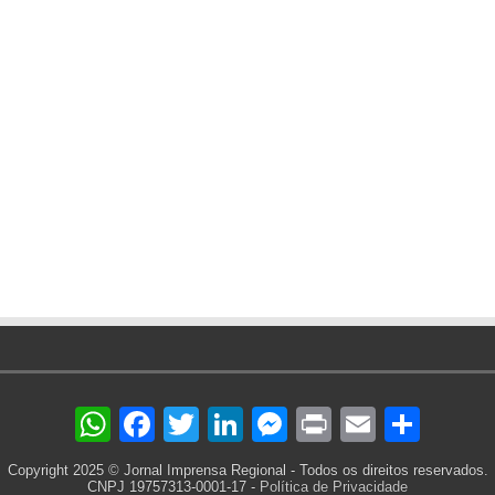
WhatsApp
Facebook
Twitter
LinkedIn
Messenger
Print
Email
Sha
Copyright 2025 © Jornal Imprensa Regional - Todos os direitos reservados.
CNPJ 19757313-0001-17 -
Política de Privacidade