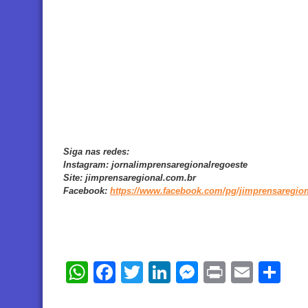
Siga nas redes:
Instagram:
jornalimprensaregionalregoeste
Site:
jimprensaregional.com.br
Facebook
:
https://www.facebook.com/pg/jimprensaregion
WhatsApp
Facebook
Twitter
LinkedIn
Messenger
Print
Email
Sh