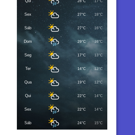
Qui
28°C
17°C
Sex
27°C
18°C
Sáb
27°C
16°C
Dom
29°C
16°C
Seg
17°C
13°C
Ter
14°C
12°C
Qua
19°C
12°C
Qui
22°C
14°C
Sex
22°C
14°C
Sáb
24°C
15°C