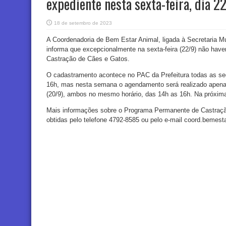
expediente nesta sexta-feira, dia 2
18 de setembro de 2023
A Coordenadoria de Bem Estar Animal, ligada à Secretaria M
informa que excepcionalmente na sexta-feira (22/9) não hav
Castração de Cães e Gatos.
O cadastramento acontece no PAC da Prefeitura todas as seg
16h, mas nesta semana o agendamento será realizado apenas 
(20/9), ambos no mesmo horário, das 14h as 16h. Na próxim
Mais informações sobre o Programa Permanente de Castraçã
obtidas pelo telefone 4792-8585 ou pelo e-mail coord.bemes