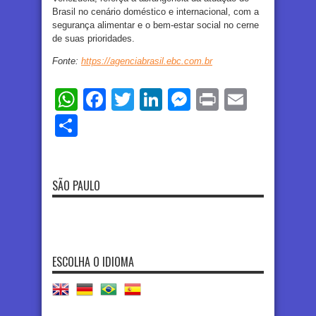
Brasil no cenário doméstico e internacional, com a
segurança alimentar e o bem-estar social no cerne
de suas prioridades.
Fonte:
https://agenciabrasil.ebc.com.br
WhatsApp
Facebook
Twitter
LinkedIn
Messenger
Print
Email
Share
SÃO PAULO
ESCOLHA O IDIOMA