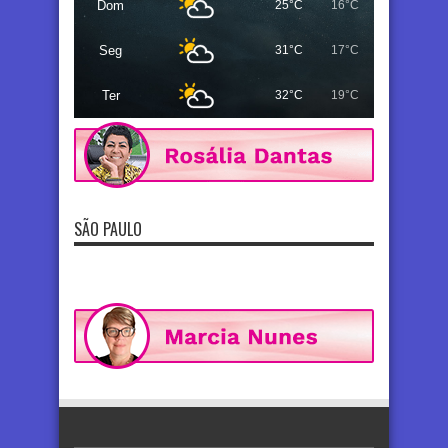
Dom
25°C
16°C
Seg
31°C
17°C
Ter
32°C
19°C
SÃO PAULO