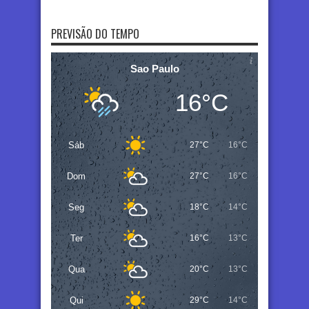
PREVISÃO DO TEMPO
Sao Paulo
16°C
Sáb
27°C
16°C
Dom
27°C
16°C
Seg
18°C
14°C
Ter
16°C
13°C
Qua
20°C
13°C
Qui
29°C
14°C