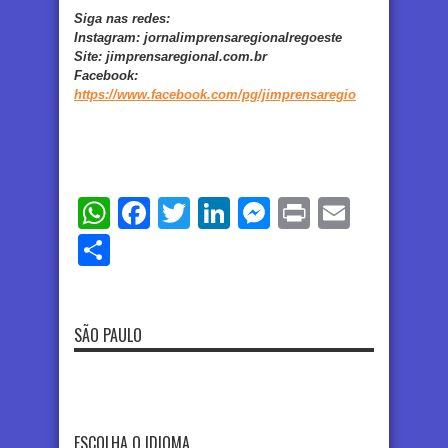
Siga nas redes:
Instagram:
jornalimprensaregionalregoeste
Site:
jimprensaregional.com.br
Facebook
:
https://www.facebook.com/pg/jimprensaregio
WhatsApp
Facebook
Twitter
LinkedIn
Messenger
Print
Email
Share
SÃO PAULO
ESCOLHA O IDIOMA