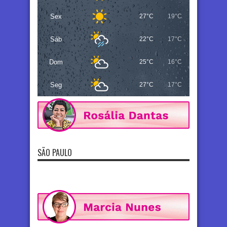
Sex
27°C
19°C
Sáb
22°C
17°C
Dom
25°C
16°C
Seg
27°C
17°C
SÃO PAULO