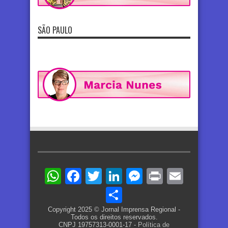
SÃO PAULO
WhatsApp
Facebook
Twitter
LinkedIn
Messenger
Print
Email
Share
Copyright 2025 © Jornal Imprensa Regional -
Todos os direitos reservados.
CNPJ 19757313-0001-17 -
Política de