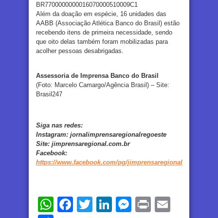
BR7700000000016070000510009C1
Além da doação em espécie, 16 unidades das
AABB (Associação Atlética Banco do Brasil) estão
recebendo itens de primeira necessidade, sendo
que oito delas também foram mobilizadas para
acolher pessoas desabrigadas.
Assessoria de Imprensa Banco do Brasil
(Foto: Marcelo Camargo/Agência Brasil) – Site:
Brasil247
Siga nas redes:
Instagram:
jornalimprensaregionalregoeste
Site:
jimprensaregional.com.br
Facebook
:
https://www.facebook.com/pg/jimprensaregional
WhatsApp
Facebook
Twitter
LinkedIn
Messenger
Print
Email