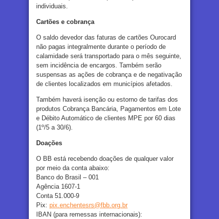
individuais.
Cartões e cobrança
O saldo devedor das faturas de cartões Ourocard
não pagas integralmente durante o período de
calamidade será transportado para o mês seguinte,
sem incidência de encargos. Também serão
suspensas as ações de cobrança e de negativação
de clientes localizados em municípios afetados.
Também haverá isenção ou estorno de tarifas dos
produtos Cobrança Bancária, Pagamentos em Lote
e Débito Automático de clientes MPE por 60 dias
(1º/5 a 30/6).
Doações
O BB está recebendo doações de qualquer valor
por meio da conta abaixo:
Banco do Brasil – 001
Agência 1607-1
Conta 51.000-9
Pix:
pix.enchentesrs@fbb.org.br
IBAN (para remessas internacionais):