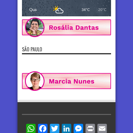
Qua
34°C
20°C
SÃO PAULO
WhatsApp
Facebook
Twitter
LinkedIn
Messenger
Print
Email