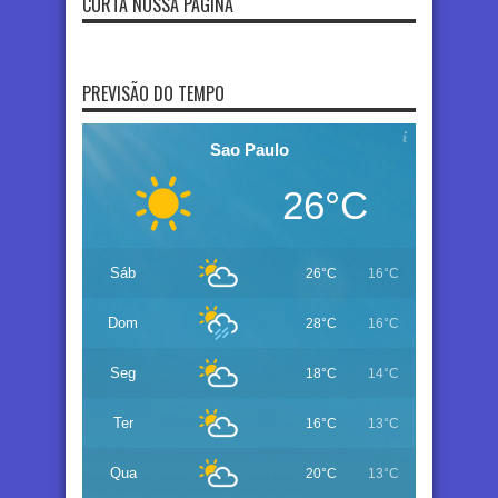
CURTA NOSSA PÁGINA
PREVISÃO DO TEMPO
Sao Paulo
26°C
Sáb
26°C
16°C
Dom
28°C
16°C
Seg
18°C
14°C
Ter
16°C
13°C
Qua
20°C
13°C