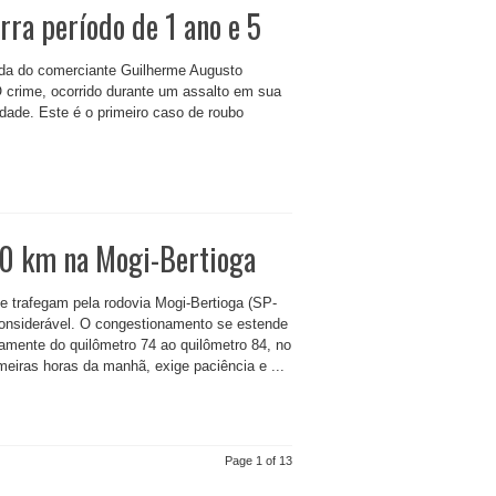
rra período de 1 ano e 5
 vida do comerciante Guilherme Augusto
O crime, ocorrido durante um assalto em sua
idade. Este é o primeiro caso de roubo
10 km na Mogi-Bertioga
ue trafegam pela rodovia Mogi-Bertioga (SP-
 considerável. O congestionamento se estende
amente do quilômetro 74 ao quilômetro 84, no
meiras horas da manhã, exige paciência e ...
Page 1 of 13