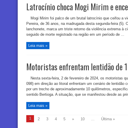
Latrocínio choca Mogi Mirim e ence
Mogi Mirim foi palco de um brutal latrocínio que ceifou a
Pereira, de 36 anos, na madrugada desta segunda-feira (5). 
lanchonete, marca um triste retorno da violência extrema à c
seguido de morte registrado na região em um período de ...
Leia mais »
Motoristas enfrentam lentidão de 
Nesta sexta-feira, 2 de fevereiro de 2024, os motoristas q
098) em direção ao litoral enfrentam um cenário de lentidão
por um trecho de aproximadamente 10 quilômetros, especific
sentido Bertioga. A situação, que se manifestou desde as pri
Leia mais »
1
2
3
4
5
»
10
...
Última »