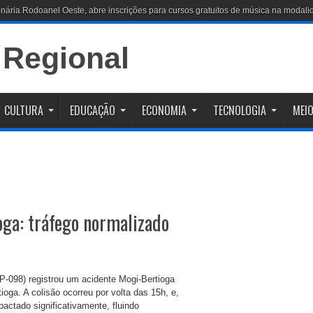
CULTURA
EDUCAÇÃO
ECONOMIA
TECNOLOGIA
MEIO
ga: tráfego normalizado
SP-098) registrou um acidente Mogi-Bertioga
oga. A colisão ocorreu por volta das 15h, e,
pactado significativamente, fluindo