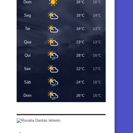
Dom
26°C
16°C
Seg
16°C
14°C
Ter
16°C
13°C
Qua
23°C
13°C
Qui
28°C
16°C
Sex
22°C
17°C
Sáb
24°C
16°C
Dom
26°C
16°C