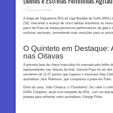
Duelos e Estreias Femininas Agitad
19 de junho de 2026
A etapa de Saquarema (RJ) da Liga Mundial de Surfe (WSL) tev
(19), marcando o avanço de cinco atletas brasileiros às oita
palco da Praia de Itaúna presenciou performances de gala e
surfistas nacionais, prometendo mais emoções para os próx
O Quinteto em Destaque: A
nas Oitavas
A primeira fase da chave masculina foi marcada pelo brilho 
representantes nas oitavas de final. Samuel Pupo foi um dos
somatório de 11.07 pontos que superou o mexicano Alan Clela
australiano Jack Robinson, que conquistou a prata em Paris.
Dono da casa, João Chianca, o 'Chumbinho', fez valer o con
Griffin Colapinto, atual vice-campeão da WSL, com um placar
prepara para enfrentar outro australiano, George Pittar.