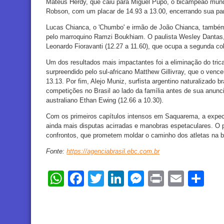
Mateus Herdy, que caiu para Miguel Pupo, o bicampeão mundia
Robson, com um placar de 14.93 a 13.00, encerrando sua par
Lucas Chianca, o 'Chumbo' e irmão de João Chianca, também
pelo marroquino Ramzi Boukhiam. O paulista Wesley Dantas, p
Leonardo Fioravanti (12.27 a 11.60), que ocupa a segunda 
Um dos resultados mais impactantes foi a eliminação do tric
surpreendido pelo sul-africano Matthew Gillivray, que o ven
13.13. Por fim, Alejo Muniz, surfista argentino naturalizado b
competições no Brasil ao lado da família antes de sua anunc
australiano Ethan Ewing (12.66 a 10.30).
Com os primeiros capítulos intensos em Saquarema, a expec
ainda mais disputas acirradas e manobras espetaculares. O
confrontos, que prometem moldar o caminho dos atletas na bu
Fonte:
https://agenciabrasil.ebc.com.br
WhatsApp
Facebook
Twitter
LinkedIn
Messenger
Print
Email
Sh