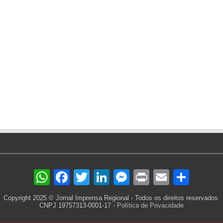
WhatsApp
Facebook
Twitter
LinkedIn
Messenger
Print
Email
Sha
Copyright 2025 © Jornal Imprensa Regional - Todos os direitos reservados.
CNPJ 19757313-0001-17 -
Política de Privacidade