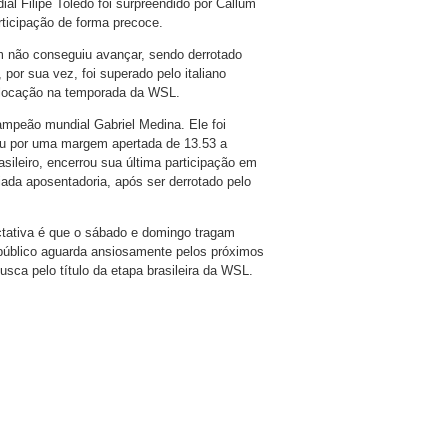
l Filipe Toledo foi surpreendido por Callum
ticipação de forma precoce.
 não conseguiu avançar, sendo derrotado
or sua vez, foi superado pelo italiano
colocação na temporada da WSL.
ampeão mundial Gabriel Medina. Ele foi
ceu por uma margem apertada de 13.53 a
rasileiro, encerrou sua última participação em
iada aposentadoria, após ser derrotado pelo
tativa é que o sábado e domingo tragam
 público aguarda ansiosamente pelos próximos
sca pelo título da etapa brasileira da WSL.
are