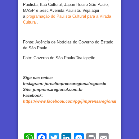
Paulista, Itaú Cultural, Japan House São Paulo,
MASP e Sesc Avenida Paulista. Veja aqui
a
programação do Paulista Cultural para a Virada
Cultural
.
Fonte: Agência de Notícias do Governo do Estado
de São Paulo
Foto: Governo de São Paulo/Divulgação
Siga nas redes:
Instagram:
jornalimprensaregionalregoeste
Site:
jimprensaregional.com.br
Facebook
:
https://www.facebook.com/pg/jimprensaregional
WhatsApp
Facebook
Twitter
LinkedIn
Messenger
Print
Email