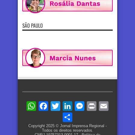
SÃO PAULO
WhatsApp
Facebook
Twitter
LinkedIn
Messenger
Print
Email
Share
Copyright 2025 © Jornal Imprensa Regional -
Todos os direitos reservados.
CNPJ 19757313-0001-17 -
Política de