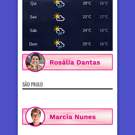
Qui
28°C
16°C
Sex
22°C
17°C
Sáb
24°C
16°C
Dom
25°C
16°C
SÃO PAULO