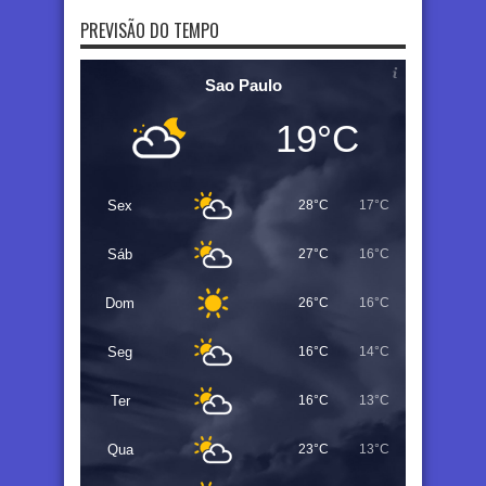
PREVISÃO DO TEMPO
Sao Paulo
19°C
Sex
28°C
17°C
Sáb
27°C
16°C
Dom
26°C
16°C
Seg
16°C
14°C
Ter
16°C
13°C
Qua
23°C
13°C