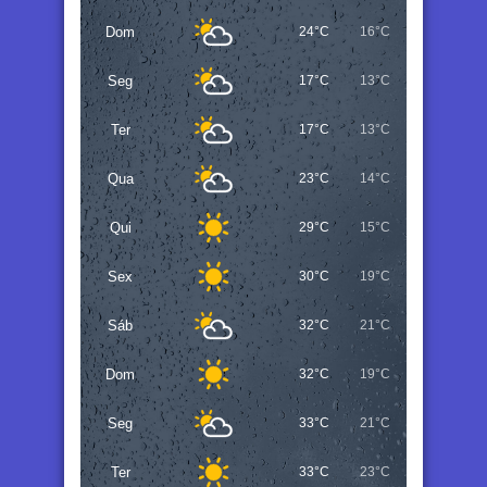
Dom
24°C
16°C
Seg
17°C
13°C
Ter
17°C
13°C
Qua
23°C
14°C
Qui
29°C
15°C
Sex
30°C
19°C
Sáb
32°C
21°C
Dom
32°C
19°C
Seg
33°C
21°C
Ter
33°C
23°C