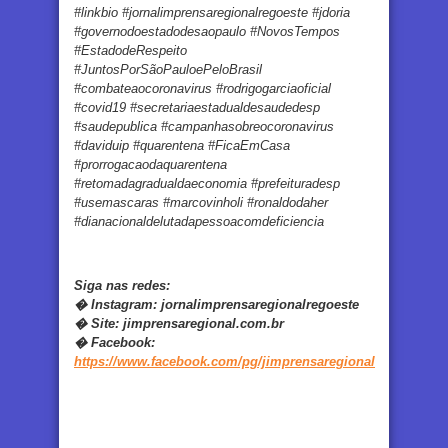
#linkbio #jornalimprensaregionalregoeste #jdoria
#governodoestadodesaopaulo #NovosTempos
#EstadodeRespeito
#JuntosPorSãoPauloePeloBrasil
#combateaocoronavirus #rodrigogarciaoficial
#covid19 #secretariaestadualdesaudedesp
#saudepublica #campanhasobreocoronavirus
#daviduip #quarentena #FicaEmCasa
#prorrogacaodaquarentena
#retomadagradualdaeconomia #prefeituradesp
#usemascaras #marcovinholi #ronaldodaher
#dianacionaldelutadapessoacomdeficiencia
Siga nas redes:
�
Instagram:
jornalimprensaregionalregoeste
�
Site:
jimprensaregional.com.br
�
Facebook
:
https://www.facebook.com/pg/jimprensaregional