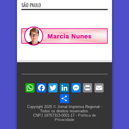
SÃO PAULO
WhatsApp
Facebook
Twitter
LinkedIn
Messenger
Print
Email
Share
Copyright 2025 © Jornal Imprensa Regional -
Todos os direitos reservados.
CNPJ 19757313-0001-17 -
Política de
Privacidade