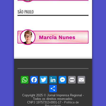
SÃO PAULO
WhatsApp
Facebook
Twitter
LinkedIn
Messenger
Print
Email
Share
Copyright 2025 © Jornal Imprensa Regional -
Todos os direitos reservados.
CNPJ 19757313-0001-17 -
Política de
Privacidade