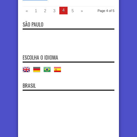
4
«
1
2
3
5
»
Page 4 of 5
SÃO PAULO
ESCOLHA O IDIOMA
BRASIL