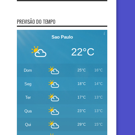
PREVISÃO DO TEMPO
Sao Paulo
22°C
Dom
25°C
16°C
Seg
18°C
14°C
Ter
17°C
13°C
Qua
23°C
13°C
Qui
29°C
15°C