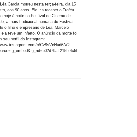
 Léa Garcia morreu nesta terça-feira, dia 15
to, aos 90 anos. Ela iria receber o Troféu
to hoje à noite no Festival de Cinema de
, a mais tradicional honraria do Festival.
o o filho e empresário de Léa, Marcelo
 ela teve um infarto. O anúncio da morte foi
m seu perfil do Instagram:
//www.instagram.com/p/Cv9sVcNud6A/?
urce=ig_embed&ig_rid=b02d79af-215b-4c5f-