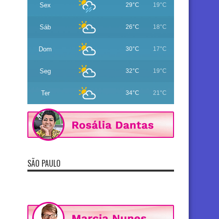
Sex
29°C
19°C
Sáb
26°C
18°C
Dom
30°C
17°C
Seg
32°C
19°C
Ter
34°C
21°C
SÃO PAULO