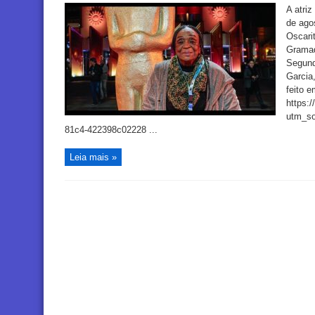
A atriz
de agos
Oscari
Gramado
Segund
Garcia,
feito e
https:
utm_so
81c4-422398c02228 ...
Leia mais »