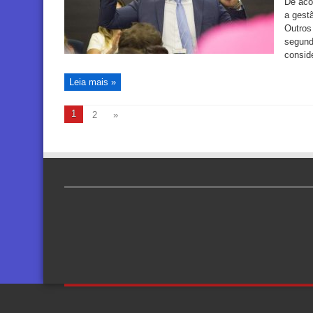
De aco
a gest
Outros
segund
consid
Leia mais »
1
2
»