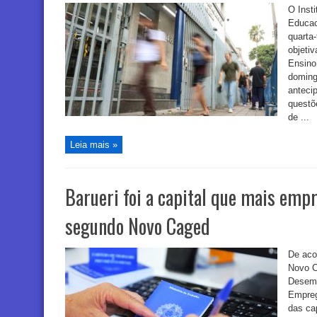
O Inst
Educac
quarta-
objeti
Ensino
domingo
anteci
questõe
de ...
Leia mais »
Barueri foi a capital que mais emp
segundo Novo Caged
De aco
Novo C
Desemp
Empreg
das ca