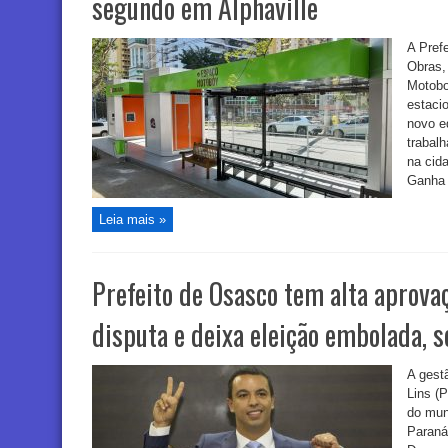
segundo em Alphaville
A Prefe
Obras,
Motobo
estaci
novo e
trabal
na cid
Ganha 
Leia mais »
Prefeito de Osasco tem alta aprovaç
disputa e deixa eleição embolada, 
A gest
Lins (
do mun
Paraná