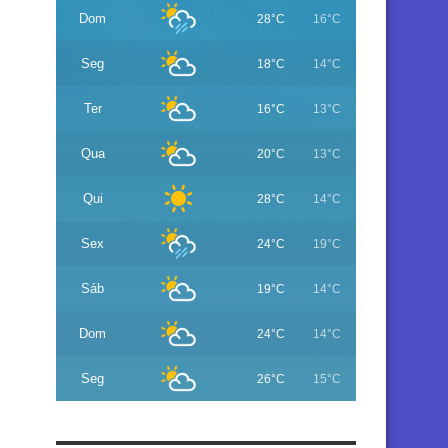
Dom
28°C
16°C
Seg
18°C
14°C
Ter
16°C
13°C
Qua
20°C
13°C
Qui
28°C
14°C
Sex
24°C
19°C
Sáb
19°C
14°C
Dom
24°C
14°C
Seg
26°C
15°C