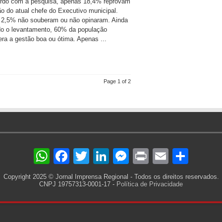
rdo com a pesquisa, apenas 18,4% reprovam
ão do atual chefe do Executivo municipal.
 2,5% não souberam ou não opinaram. Ainda
o o levantamento, 60% da população
era a gestão boa ou ótima. Apenas ...
Page 1 of 2
WhatsApp
Facebook
Twitter
LinkedIn
Messenger
Print
Email
Sha
Copyright 2025 © Jornal Imprensa Regional - Todos os direitos reservados.
CNPJ 19757313-0001-17 -
Política de Privacidade