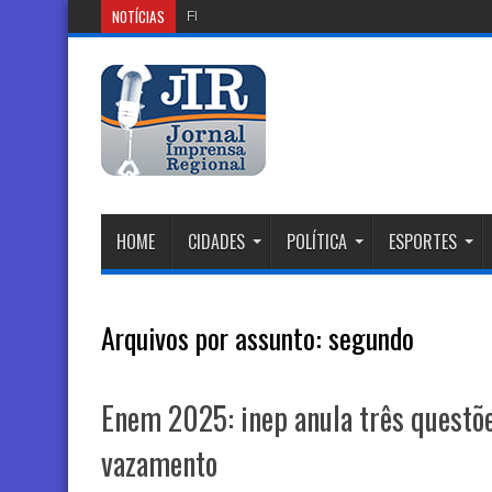
NOTÍCIAS
Flisamba: Festival de Samba e Re
HOME
CIDADES
POLÍTICA
ESPORTES
Arquivos por assunto:
segundo
Enem 2025: inep anula três questõe
vazamento