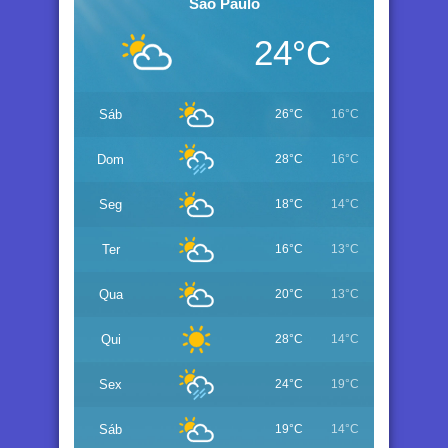
Sao Paulo
24°C
Sáb
26°C
16°C
Dom
28°C
16°C
Seg
18°C
14°C
Ter
16°C
13°C
Qua
20°C
13°C
Qui
28°C
14°C
Sex
24°C
19°C
Sáb
19°C
14°C