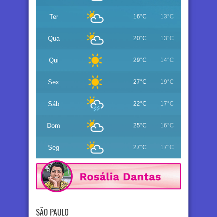
Ter
16°C
13°C
Qua
20°C
13°C
Qui
29°C
14°C
Sex
27°C
19°C
Sáb
22°C
17°C
Dom
25°C
16°C
Seg
27°C
17°C
SÃO PAULO