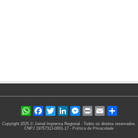
WhatsApp
Facebook
Twitter
LinkedIn
Messenger
Print
Email
Sha
Copyright 2025 © Jornal Imprensa Regional - Todos os direitos reservados.
CNPJ 19757313-0001-17 -
Política de Privacidade