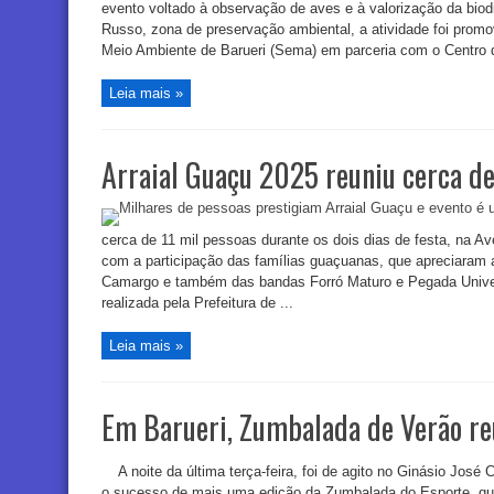
evento voltado à observação de aves e à valorização da biod
Russo, zona de preservação ambiental, a atividade foi promo
Meio Ambiente de Barueri (Sema) em parceria com o Centro d
Leia mais »
Arraial Guaçu 2025 reuniu cerca de
cerca de 11 mil pessoas durante os dois dias de festa, na A
com a participação das famílias guaçuanas, que apreciaram 
Camargo e também das bandas Forró Maturo e Pegada Universi
realizada pela Prefeitura de ...
Leia mais »
Em Barueri, Zumbalada de Verão re
A noite da última terça-feira, foi de agito no Ginásio José
o sucesso de mais uma edição da Zumbalada do Esporte, qu