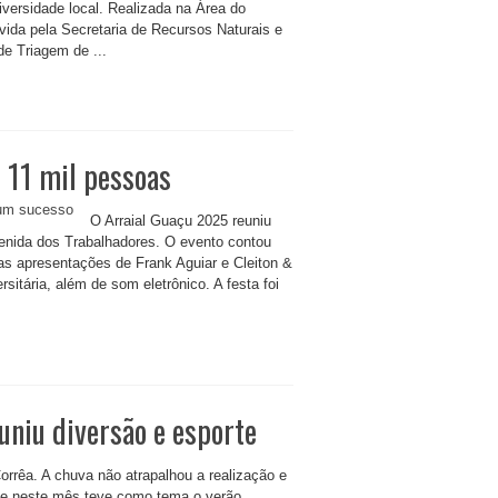
iversidade local. Realizada na Área do
vida pela Secretaria de Recursos Naturais e
e Triagem de ...
 11 mil pessoas
O Arraial Guaçu 2025 reuniu
venida dos Trabalhadores. O evento contou
as apresentações de Frank Aguiar e Cleiton &
tária, além de som eletrônico. A festa foi
uniu diversão e esporte
 Corrêa. A chuva não atrapalhou a realização e
e neste mês teve como tema o verão.