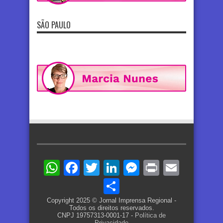
SÃO PAULO
WhatsApp
Facebook
Twitter
LinkedIn
Messenger
Print
Email
Share
Copyright 2025 © Jornal Imprensa Regional -
Todos os direitos reservados.
CNPJ 19757313-0001-17 -
Política de
Privacidade