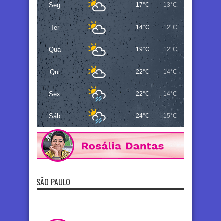
Seg
17°C
13°C
Ter
14°C
12°C
Qua
19°C
12°C
Qui
22°C
14°C
Sex
22°C
14°C
Sáb
24°C
15°C
SÃO PAULO