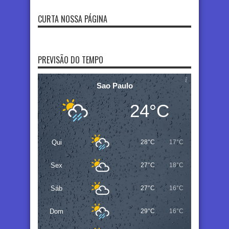
CURTA NOSSA PÁGINA
PREVISÃO DO TEMPO
Sao Paulo
24°C
Qui
28°C
17°C
Sex
27°C
18°C
Sáb
27°C
16°C
Dom
29°C
16°C