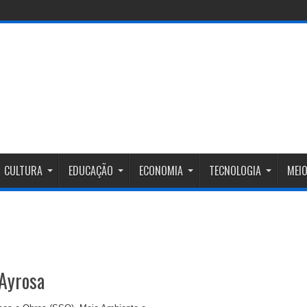
ia 14 de
CULTURA
EDUCAÇÃO
ECONOMIA
TECNOLOGIA
MEIO
 Ayrosa