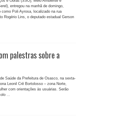
iços e Obras (SSO), Meio Ambiente e
Serel), entregou na manhã de domingo,
 como Poli Ayrosa, localizado na rua
to Rogério Lins, o deputado estadual Gerson
om palestras sobre a
 de Saúde da Prefeitura de Osasco, na sexta-
Dona Leonil Crê Bortolosso – zona Norte,
ulher com orientações às usuárias. Serão
olo ...