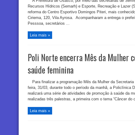
A Prefeitura de Osasco, por meio das secretarias de Serv
Recursos Hídricos (Semarh) e Esporte, Recreação e Lazer (
reforma do Centro Esportivo Domingos Piteri, mais conhecido
Ciriema, 120, Vila Ayrosa. Acompanharam a entrega o prefei
Pesssoa, secretários ...
Leia mais »
Poli Norte encerra Mês da Mulher c
saúde feminina
Para finalizar a programação Mês da Mulher da Secretaria
feira, 31/03, durante todo o período da manhã, a Policlínica 
realizará uma série de atividades de promoção à saúde da m
realizadas três palestras, a primeira com o tema “Câncer do c
Leia mais »