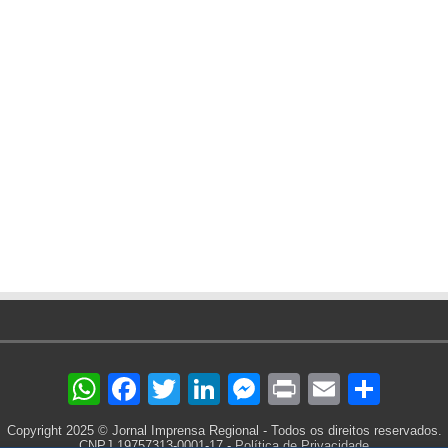
WhatsApp
Facebook
Twitter
LinkedIn
Messenger
Print
Email
Sha
Copyright 2025 © Jornal Imprensa Regional - Todos os direitos reservados.
CNPJ 19757313-0001-17 -
Política de Privacidade