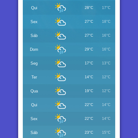
Qui
28°C
17°C
Sex
27°C
18°C
Sáb
27°C
16°C
Dom
29°C
16°C
Seg
17°C
13°C
Ter
14°C
12°C
Qua
19°C
12°C
Qui
22°C
14°C
Sex
22°C
14°C
Sáb
23°C
15°C