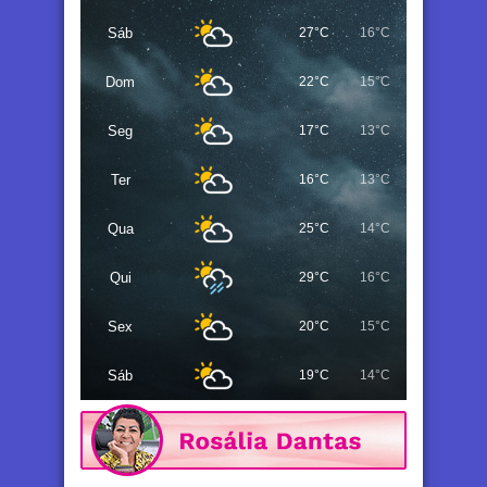
Sáb
27°C
16°C
Dom
22°C
15°C
Seg
17°C
13°C
Ter
16°C
13°C
Qua
25°C
14°C
Qui
29°C
16°C
Sex
20°C
15°C
Sáb
19°C
14°C