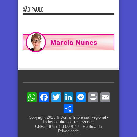
SÃO PAULO
WhatsApp
Facebook
Twitter
LinkedIn
Messenger
Print
Email
Share
Copyright 2025 © Jornal Imprensa Regional -
Todos os direitos reservados.
CNPJ 19757313-0001-17 -
Política de
Privacidade