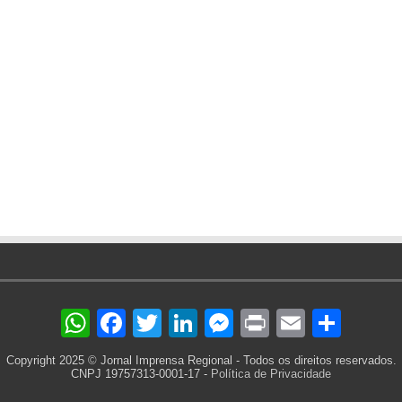
WhatsApp
Facebook
Twitter
LinkedIn
Messenger
Print
Email
Sha
Copyright 2025 © Jornal Imprensa Regional - Todos os direitos reservados.
CNPJ 19757313-0001-17 -
Política de Privacidade