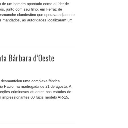
ão de um homem apontado como o líder de
s, junto com seu filho, em Ferraz de
 desmanche clandestino que operava adjacente
dos mandados, as autoridades localizaram um
nta Bárbara d’Oeste
ar desmantelou uma complexa fábrica
São Paulo, na madrugada de 21 de agosto. A
acções criminosas atuantes nos estados de
am impressionantes 80 fuzis modelo AR-15,