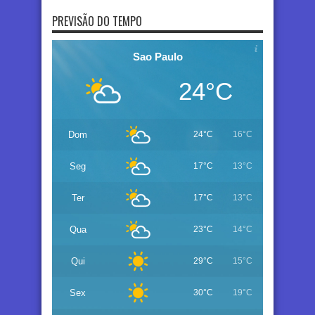
PREVISÃO DO TEMPO
Sao Paulo
24°C
Dom
24°C
16°C
Seg
17°C
13°C
Ter
17°C
13°C
Qua
23°C
14°C
Qui
29°C
15°C
Sex
30°C
19°C