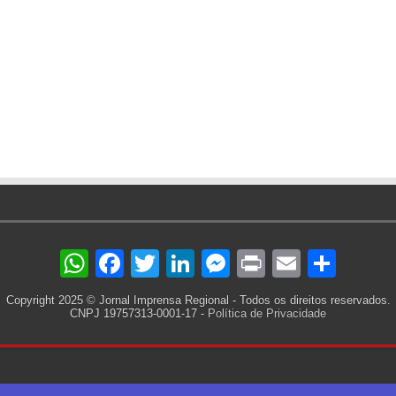
WhatsApp
Facebook
Twitter
LinkedIn
Messenger
Print
Email
Sha
Copyright 2025 © Jornal Imprensa Regional - Todos os direitos reservados.
CNPJ 19757313-0001-17 -
Política de Privacidade