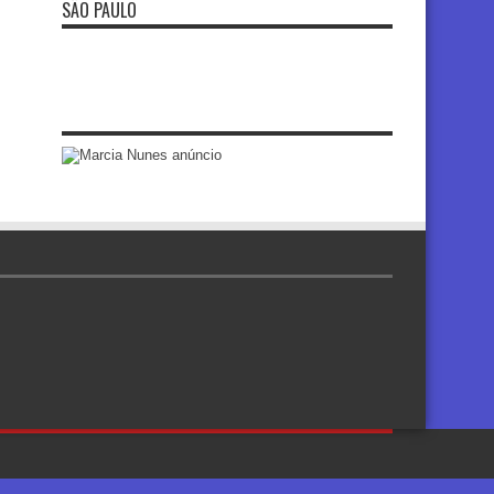
SÃO PAULO
re