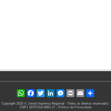
WhatsApp
Facebook
Twitter
LinkedIn
Messenger
Print
Email
Sha
Copyright 2025 © Jornal Imprensa Regional - Todos os direitos reservados.
CNPJ 19757313-0001-17 -
Política de Privacidade