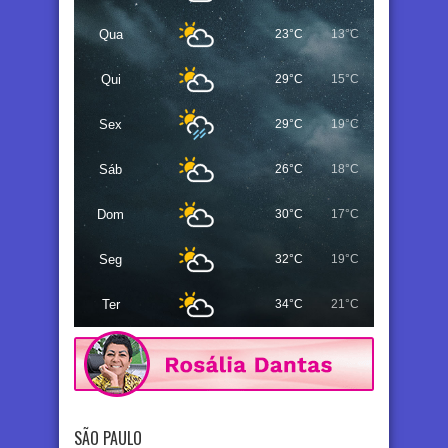
Qua
23°C
13°C
Qui
29°C
15°C
Sex
29°C
19°C
Sáb
26°C
18°C
Dom
30°C
17°C
Seg
32°C
19°C
Ter
34°C
21°C
SÃO PAULO