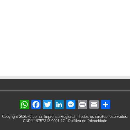
WhatsApp
Facebook
Twitter
LinkedIn
Messenger
Print
Email
Sha
Copyright 2025 © Jornal Imprensa Regional - Todos os direitos reservados.
CNPJ 19757313-0001-17 -
Política de Privacidade