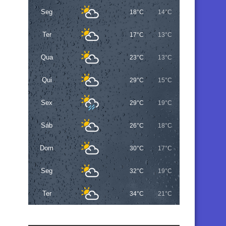
Seg
18°C
14°C
Ter
17°C
13°C
Qua
23°C
13°C
Qui
29°C
15°C
Sex
29°C
19°C
Sáb
26°C
18°C
Dom
30°C
17°C
Seg
32°C
19°C
Ter
34°C
21°C