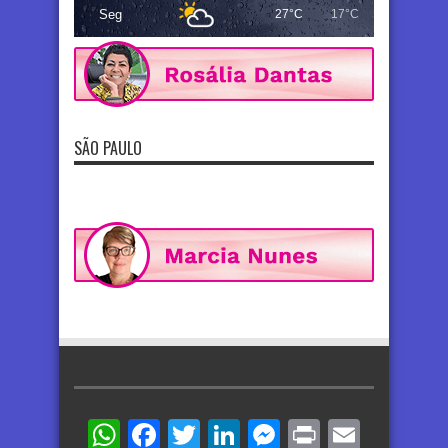
Seg
27°C
17°C
SÃO PAULO
WhatsApp
Facebook
Twitter
LinkedIn
Messenger
Print
Email