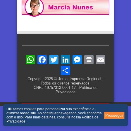
WhatsApp
Facebook
Twitter
LinkedIn
Messenger
Print
Email
Share
Copyright 2025 © Jornal Imprensa Regional -
Todos os direitos reservados.
CNPJ 19757313-0001-17 -
Política de
Privacidade
Utilizamos cookies para personalizar sua experiência e
otimizar nosso site. Ao continuar navegando, você concorda
Prosseguir
com o uso. Para mais detalhes, consulte nossa
Política de
Privacidade
.