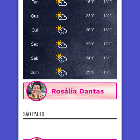
Ter
16°C
13°C
Qua
23°C
13°C
Qui
28°C
16°C
Sex
22°C
17°C
Sáb
24°C
16°C
Dom
25°C
16°C
SÃO PAULO