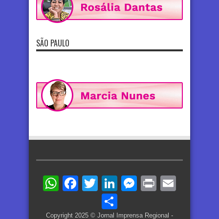
SÃO PAULO
WhatsApp
Facebook
Twitter
LinkedIn
Messenger
Print
Email
Share
Copyright 2025 © Jornal Imprensa Regional -