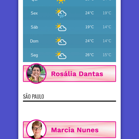
Sex
24°C
19°C
Sáb
19°C
14°C
Dom
24°C
14°C
Seg
26°C
15°C
SÃO PAULO