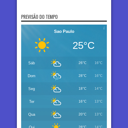
PREVISÃO DO TEMPO
Sao Paulo
25°C
Sáb
26°C
16°C
Dom
28°C
16°C
Seg
18°C
14°C
Ter
16°C
13°C
Qua
20°C
13°C
Qui
28°C
14°C