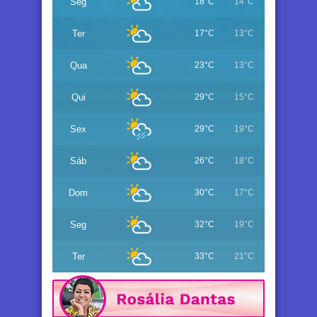
Seg
18°C
14°C
Ter
17°C
13°C
Qua
23°C
13°C
Qui
29°C
15°C
Sex
29°C
19°C
Sáb
26°C
18°C
Dom
30°C
17°C
Seg
32°C
19°C
Ter
33°C
21°C