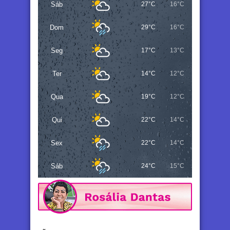
Sáb
27°C
16°C
Dom
29°C
16°C
Seg
17°C
13°C
Ter
14°C
12°C
Qua
19°C
12°C
Qui
22°C
14°C
Sex
22°C
14°C
Sáb
24°C
15°C